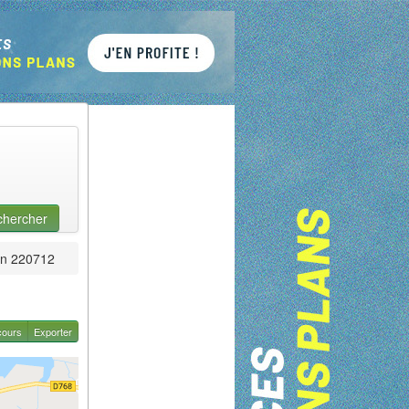
chercher
n 220712
cours
Exporter