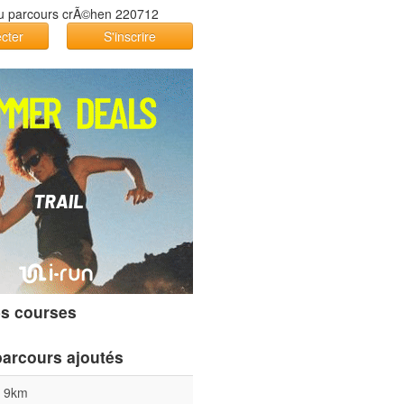
cter
S'inscrire
s courses
parcours ajoutés
l 9km