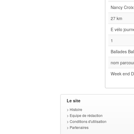
Nancy Croix
27 km
E vélo jour
1
Ballades Bal
nom parcour
Week end D
Le site
>
Histoire
>
Equipe de rédaction
>
Conditions d'utilisation
>
Partenaires