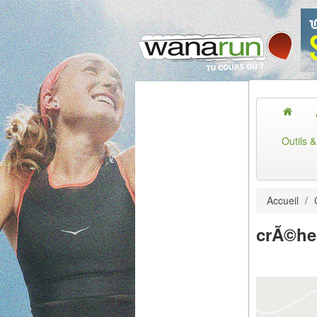
Outils 
Accueil
/
crÃ©he