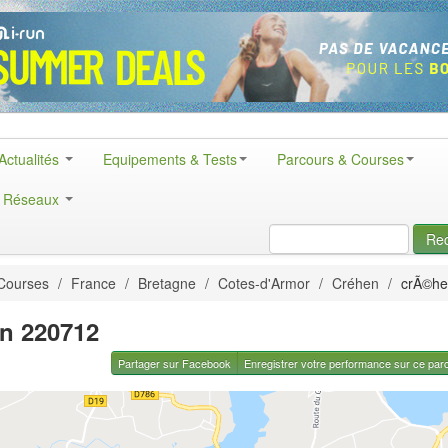
Actualités
Equipements & Tests
Parcours & Courses
& Réseaux
Re
Courses
/
France
/
Bretagne
/
Cotes-d'Armor
/
Créhen
/
crÃ©he
n 220712
Partager sur Facebook
Enregistrer votre performance sur ce par