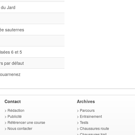
 du Jard
née sauternes
isées 6 et 5
s par défaut
ouarnenez
Contact
Archives
>
Rédaction
>
Parcours
>
Publicité
>
Entrainement
>
Référencer une course
>
Tests
>
Nous contacter
>
Chaussures route
>
Chaussures trail