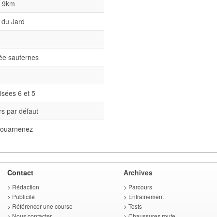
l 9km
 du Jard
née sauternes
isées 6 et 5
s par défaut
ouarnenez
Contact
Archives
>
Rédaction
>
Parcours
>
Publicité
>
Entrainement
>
Référencer une course
>
Tests
>
Nous contacter
>
Chaussures route