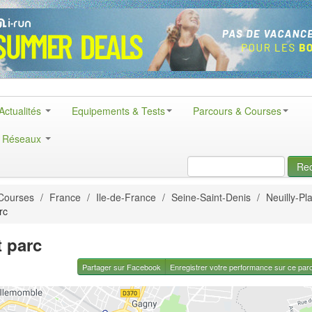
Actualités
Equipements & Tests
Parcours & Courses
& Réseaux
Re
Courses
/
France
/
Ile-de-France
/
Seine-Saint-Denis
/
Neuilly-Pl
rc
t parc
Partager sur Facebook
Enregistrer votre performance sur ce par