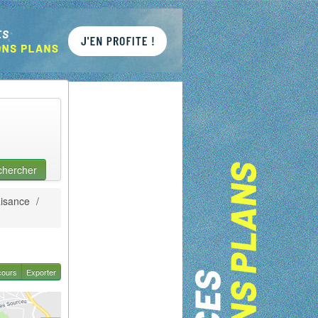
chercher
aisance
/
cours
Exporter