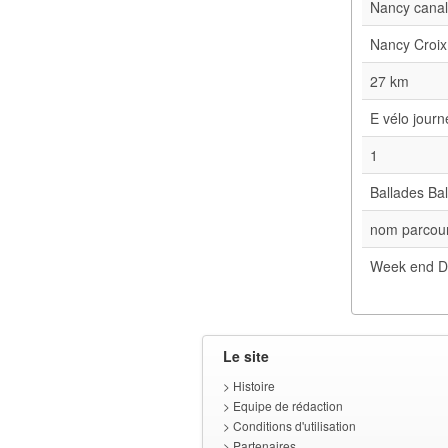
Nancy cana
Nancy Croix
27 km
E vélo jour
1
Ballades Bal
nom parcour
Week end D
Le site
>
Histoire
>
Equipe de rédaction
>
Conditions d'utilisation
>
Partenaires