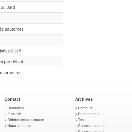
 du Jard
née sauternes
isées 6 et 5
s par défaut
ouarnenez
Contact
Archives
>
Rédaction
>
Parcours
>
Publicité
>
Entrainement
>
Référencer une course
>
Tests
>
Nous contacter
>
Chaussures route
>
Chaussures trail