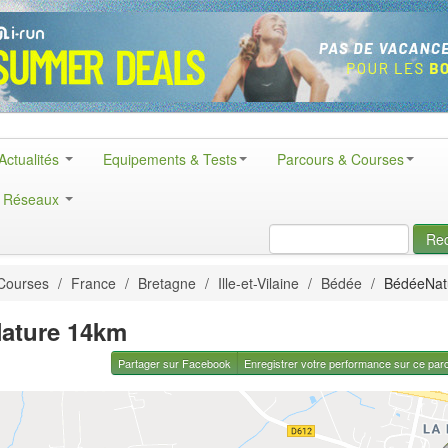
Actualités
Equipements & Tests
Parcours & Courses
& Réseaux
Re
Courses
/
France
/
Bretagne
/
Ille-et-Vilaine
/
Bédée
/
BédéeNat
ature 14km
Partager sur Facebook
Enregistrer votre performance sur ce par