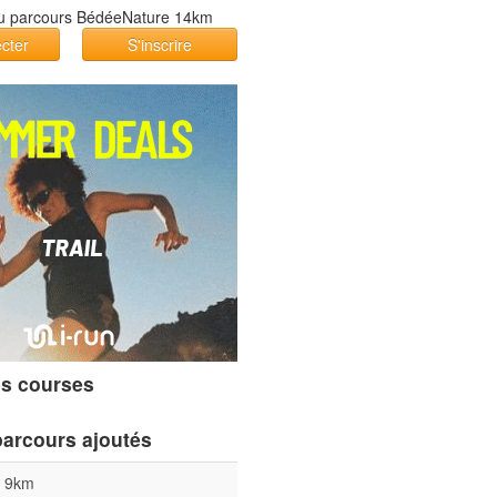
cter
S'inscrire
s courses
parcours ajoutés
l 9km