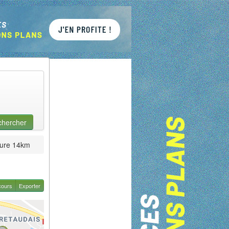
chercher
ure 14km
cours
Exporter