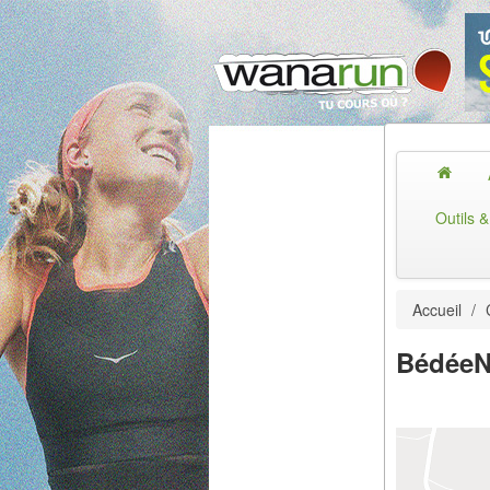
Outils 
Accueil
/
BédéeN