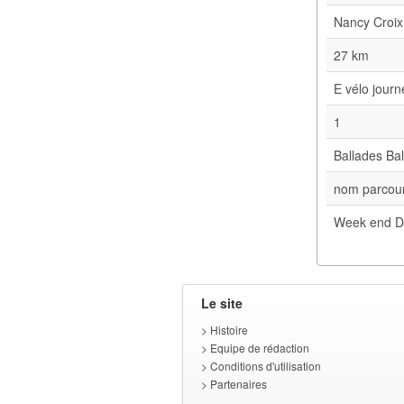
Nancy Croix
27 km
E vélo jour
1
Ballades Bal
nom parcour
Week end D
Le site
>
Histoire
>
Equipe de rédaction
>
Conditions d'utilisation
>
Partenaires