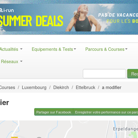
Actualités
Equipements & Tests
Parcours & Courses
& Réseaux
Re
Courses
/
Luxembourg
/
Diekirch
/
Ettelbruck
/
a modifier
ier
Partager sur Facebook
Enregistrer votre performance sur ce par