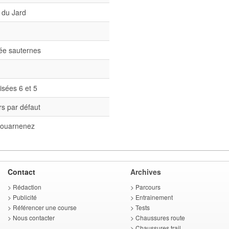
 du Jard
née sauternes
isées 6 et 5
s par défaut
ouarnenez
Contact
Archives
>
Rédaction
>
Parcours
>
Publicité
>
Entrainement
>
Référencer une course
>
Tests
>
Nous contacter
>
Chaussures route
>
Chaussures trail