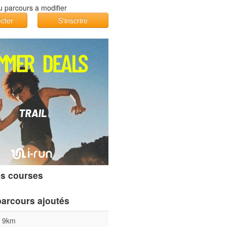
cter
S'inscrire
s courses
parcours ajoutés
l 9km