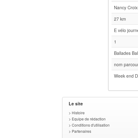
Nancy Croix
27 km
E vélo jour
1
Ballades Bal
nom parcour
Week end D
Le site
>
Histoire
>
Equipe de rédaction
>
Conditions d'utilisation
>
Partenaires