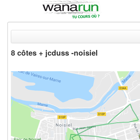
8 côtes + jcduss -noisiel
Actualités
Equipements & Tests
Parcours & Courses
Outils & Réseaux