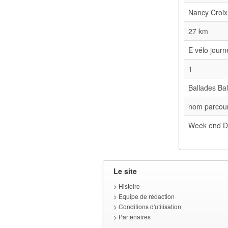
Nancy Croix
27 km
E vélo jour
1
Ballades Bal
nom parcour
Week end D
Le site
>
Histoire
>
Equipe de rédaction
>
Conditions d'utilisation
>
Partenaires