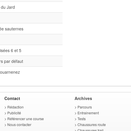
 du Jard
née sauternes
isées 6 et 5
s par défaut
ouarnenez
Contact
Archives
>
Rédaction
>
Parcours
>
Publicité
>
Entrainement
>
Référencer une course
>
Tests
>
Nous contacter
>
Chaussures route
>
Chaussures trail