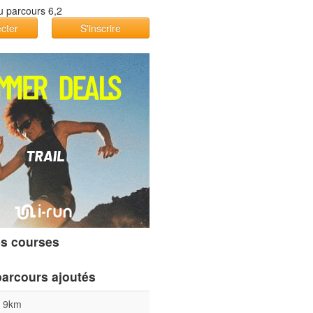
cter
S'inscrire
s courses
parcours ajoutés
l 9km