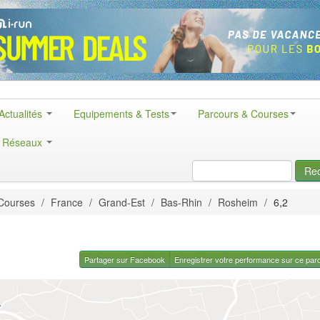
Actualités
Equipements & Tests
Parcours & Courses
& Réseaux
Re
Courses
/
France
/
Grand-Est
/
Bas-Rhin
/
Rosheim
/
6,2
Partager sur Facebook
Enregistrer votre performance sur ce par