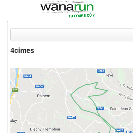
4cimes
Actualités
Equipements & Tests
Parcours & Courses
Outils & Réseaux