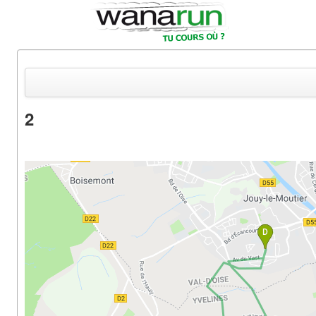
2
Actualités
Equipements & Tests
Parcours & Courses
Outils & Réseaux