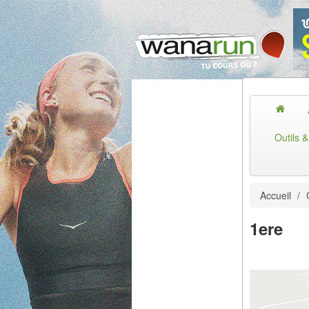
Outils 
Accueil
/
1ere