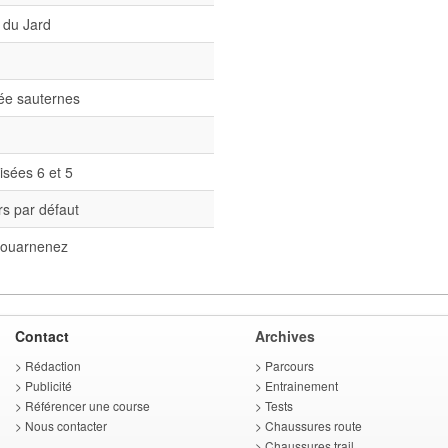
 du Jard
née sauternes
isées 6 et 5
s par défaut
ouarnenez
Contact
Archives
>
Rédaction
>
Parcours
>
Publicité
>
Entrainement
>
Référencer une course
>
Tests
>
Nous contacter
>
Chaussures route
>
Chaussures trail