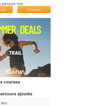
cter
S'inscrire
s courses
parcours ajoutés
l 9km