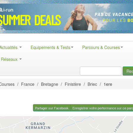
Actualités
Equipements & Tests
Parcours & Courses
& Réseaux
Re
Courses
/
France
/
Bretagne
/
Finistère
/
Briec
/
1ere
Partager sur Facebook
Enregistrer votre performance sur ce par