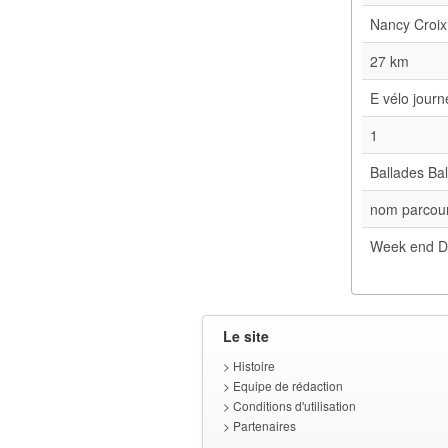
Nancy Croix
27 km
E vélo jour
1
Ballades Bal
nom parcour
Week end D
Le site
>
Histoire
>
Equipe de rédaction
>
Conditions d'utilisation
>
Partenaires