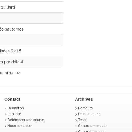
 du Jard
née sauternes
isées 6 et 5
s par défaut
ouarnenez
Contact
Archives
>
Rédaction
>
Parcours
>
Publicité
>
Entrainement
>
Référencer une course
>
Tests
>
Nous contacter
>
Chaussures route
>
Chaussures trail