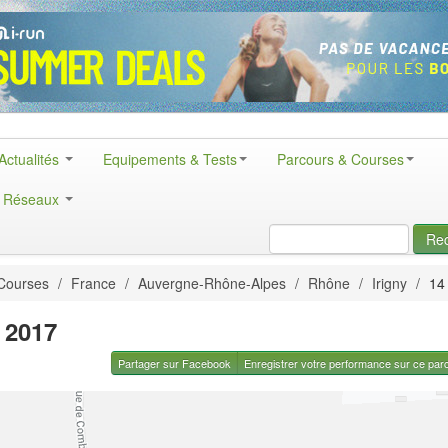
Actualités
Equipements & Tests
Parcours & Courses
& Réseaux
Re
Courses
/
France
/
Auvergne-Rhône-Alpes
/
Rhône
/
Irigny
/
14 
 2017
Partager sur Facebook
Enregistrer votre performance sur ce par