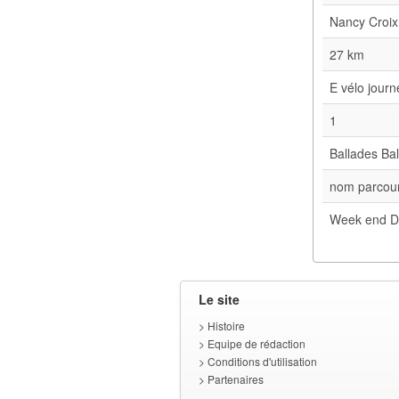
Nancy Croix
27 km
E vélo jour
1
Ballades Bal
nom parcour
Week end D
Le site
>
Histoire
>
Equipe de rédaction
>
Conditions d'utilisation
>
Partenaires