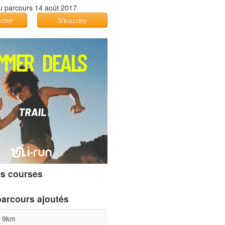
cter
S'inscrire
s courses
parcours ajoutés
l 9km